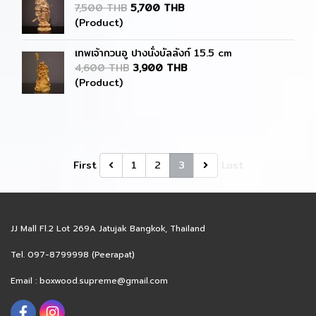
7,500 THB
5,700 THB
(Product)
เทพเจ้ากวนอู ปางนั่งบัลลังก์ 15.5 cm
4,600 THB
3,900 THB
(Product)
First
1
2
3
Last
JJ Mall Fl.2 Lot 269A Jatujak Bangkok, Thailand
Tel. 097-8799998 (Peerapat)
Email :
boxwood.supreme@gmail.com