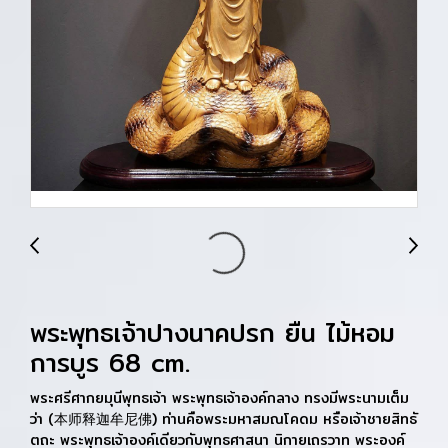
พระพุทธเจ้าปางนาคปรก ยืน ไม้หอม
การบูร 68 cm.
พระศรีศากยมุนีพุทธเจ้า พระพุทธเจ้าองค์กลาง ทรงมีพระนามเต็ม
ว่า (本师释迦牟尼佛) ท่านคือพระมหาสมณโคดม หรือเจ้าชายสิทธั
ตถะ พระพุทธเจ้าองค์เดียวกับพุทธศาสนา นิกายเถรวาท พระองค์