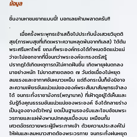
ข้อมูล
ชิ้นงานหาชมยากแบบนี้! บอกเลยห้ามพลาดครับ!!
.
เมื่อครั้งพระพุทธเจ้าเสด็จไปประทับนั่งเสวยวิมุตติ
สุข(การพบสุขที่เกิดเพราะความหลุดพ้นจากกิเลส) ใต้ต้น
พระศรีมหาโพธิ์ ขณะที่พระองค์ทรงได้กำหนดจิตแน่วแน่
ว่าจะไม่ออกจากที่นี้จนกว่าพระองค์จะทรงตรัสรู้
ปรากฏได้เกิดเหตุการณ์ไม่คาดฝันขึ้น เกิดพายุฝนตกลง
มาอย่างหนัก ไม่ขาดสายตลอด ๗ วันต่อเนื่องไม่หยุด
ลมแรงและอากาศอันหนาวเหน็บ แต่ถึงกระนั้นก็ยังมิอาจ
ละความเพียรอันแน่วแน่ขององค์พระสัมมาสัมพุทธเจ้าลง
ได้ จนกระทั่งราชามังกร(พญานาค) ที่เฝ้าดูอยู่ได้เห็นและ
รับรู้ถึงคุณธรรมอันแน่วแน่ของพระองค์ จึงได้กลายร่าง
เป็นงูจงอางตัวใหญ่ ขดเป็นฐานรองรับและโอบอ้อมพระ
วรกายและแผ่พังพานปกคลุมเบื้องบน เหมือนกั้น
เศวตฉัตรถวายพระผู้มีพระภาคเจ้า ด้วยความประสงค์ไม่
ให้ฝนและลมหนาวสาดต้องพระวรกาย จนกระทั่งฝนหยุด