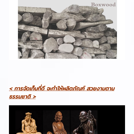
< การจัดเก็บที่ดี จะทำให้ผลิตภัณฑ์ สวยงามตาม
ธรรมชาติ >