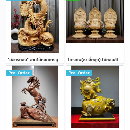
"มังกรทอง" งานไม้หอมการบูร 88 ซม.
ไตรเทพ(ซาเสี่ยฮุก) ไม้หอมฮิโนกิ ขนาด 57 ซม.
Pre-Order
Pre-Order