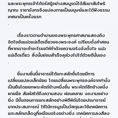
และพระพุทธเจ้าได้ตรัสรู้อย่างสมบูรณ์ได้สัมมาสัมโพธิ
ญาณ ราชามังกรจึงแปลงกายเป็นมนุษย์และได้ฟังธรรม
เทศนาเป็นครั้งแรก
.
เรื่องราวตามตำนานของพระพุทธศาสนาแสดงถึง
จิตใจอันแน่วแน่เด็ดเดี่ยวของพระองค์ เปรียบดั่งคำสอน
ที่หากเราจะทำอะไรขอให้ทำด้วยความจริงจังตั้งใจ แน่ว
แน่เด็ดเดี่ยว สิ่งนั้นย่อมสำเร็จลุล่วงไปได้ด้วยดีนั่นเอง
.
ชิ้นงานชิ้นนี้อาจารย์ได้แกะสลักขึ้นโดยมีการ
เปลี่ยนแปลงเล็กน้อย โดยเปลี่ยนพระพุทธองค์จากท่านั่ง
เป็นยืนโดยยกพระหัตถ์ข้างหนึ่งขึ้น พระหัตถ์อีกข้างหนึ่ง
ผายมือ สัมผัสได้ถึงความสงบ ผ่อนคลาย งดงามอย่าง
ยิ่ง มีขั้นตอนการแกะสลักอย่างพิถีพิถันโดยปรมาจารย์
มากประสบการณ์ ใช้ไม้การบูรเป็นวัสดุและใช้เทคนิคการ
แกะสลักเกล็ดงูที่เหมือนจริงอย่างยิ่ง เทคนิคการลงสีลง