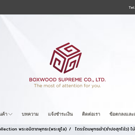
Tel
ินค้า
บทความ
แจ้งชำระเงิน
ติดต่อเรา
ข้อตกลงและเ
llection พระอมิตาภพุทธะ(พระยูไล)
ไตรรัตนพุทธเจ้า(ซำปอฮุกโจ้ว) ไ