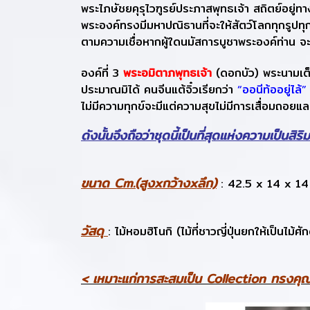
พระไภษัชยคุรุไวฑูรย์ประภาสพุทธเจ้า สถิตย์อยู
พระองค์ทรงมีมหาปณิธานที่จะให้สัตว์โลกทุกรูปท
ตามความเชื่อหากผู้ใดนมัสการบูชาพระองค์ท่าน จะไม
องค์ที่ 3
พระอมิตาภพุทธเจ้า
(ดอกบัว) พระนามเต
ประมาณมิได้ คนจีนแต้จิ๋วเรียกว่า
“ออนีท้ออยู่ไล้
ไม่มีความทุกข์จะมีแต่ความสุขไม่มีการเสื่อมถอยแ
ดังนั้นจึงถือว่าชุดนี้เป็นที่สุดแห่งความเป็นสิร
ขนาด Cm.(สูงxกว้างxลึก)
: 42.5 x 14 x 14
วัสดุ
: ไม้หอมฮิโนกิ (ไม้ที่ชาวญี่ปุ่นยกให้เป็นไม
< เหมาะแก่การสะสมเป็น Collection ทรงคุณ