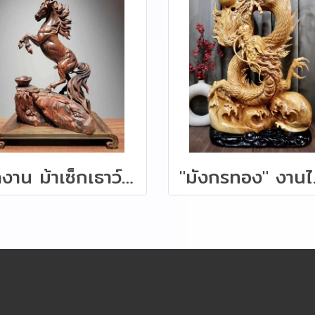
ผลงาน ม้าเซ็กเธาว์ ไม้พยุงหายาก ขนาด 38 ซม.
"มังก