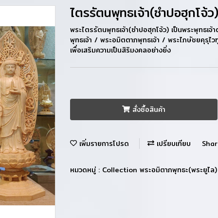
ไตรรัตนพุทธเจ้า(ซำปอฮุกโจ้ว
พระไตรรัตนพุทธเจ้า(ซำปอฮุกโจ้ว) เป็นพระพุทธเจ้
พุทธเจ้า / พระอมิตตาภพุทธเจ้า / พระไภษัชยคุรุไว
เพื่อเสริมความเป็นสิริมงคลอย่างยิ่ง
สั่งซื้อสินค้า
เพิ่มรายการโปรด
เปรียบเทียบ
Shar
หมวดหมู่ :
Collection พระอมิตาภพุทธะ(พระยูไล