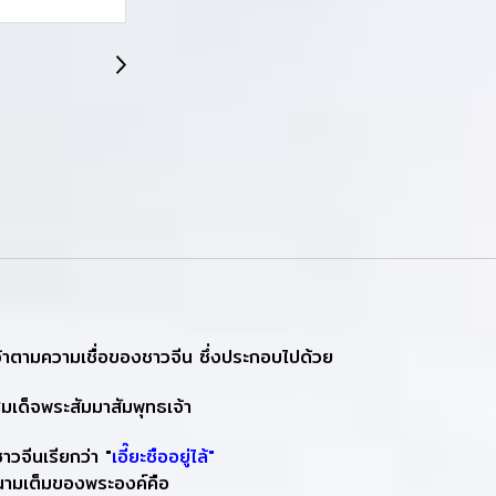
จ้าตามความเชื่อของชาวจีน ซึ่งประกอบไปด้วย
มเด็จพระสัมมาสัมพุทธเจ้า
าวจีนเรียกว่า "
เอี๊ยะซืออยู่ไล้"
ะนามเต็มของพระองค์คือ