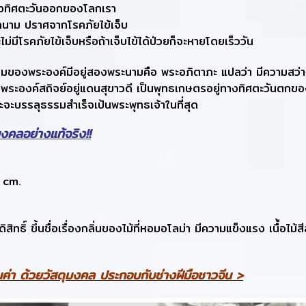
่ทางทิศตะวันออกของโลกเรา
ุกนาม ปราศจากโรคภัยไข้เจ็บ
่มีโรคภัยไข้เจ็บหรือถ้าเจ็บไข้ได้ป่วยก็จะหายโดยเร็ววัน
็มของพระองค์มีอยู่สองพระนามคือ พระอภิตาภะ
แปลว่า มีความสว่
”
พระองค์สถิจย์อยู่แดนสุขาวดี เป็นพุทธเกษตรอยู่ทางทิศตะวันตกของโ
ละจะบรรลุธรรมสำเร็จเป้นพระพุทธเจ้าในที่สุด
ิมงคลอย่างแท้จริง!!
 cm.
้ศักดิสิทธิ์ ขึ้นชื่อเรื่องกลิ่นของไม้ที่หอมอโลม่า มีความแข็งแรง เนื
ค่า ด้วยวัสดุมงคล ประกอบกับช่างฝีมือชาวจีน >