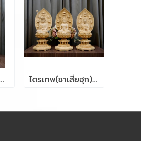
รทอง" งานไม้หอมการบูร 88 ซม.
ไตรเทพ(ซาเสี่ยฮุก) ไม้หอมฮิโนกิ ขนาด 57 ซม.