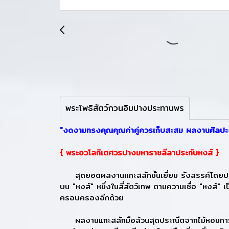
พระโพธิสัตว์กวนอิมปางประทานพร
"งดงามทรงคุณคุณค่าคู่ควรเก็บสะสม ผลงานศิลปะ
{ พระอวโลกิเตศวรปางมหาราชลีลาประทับหงส์ }
สุดยอดผลงานแกะสลักชั้นเยี่ยม รังสรรค์โดยปรมา
บน "หงส์" หนึ่งในสี่สัตว์เทพ ตามความเชื่อ "หงส์"
ครอบครองอีกด้วย
ผลงานแกะสลักมือล้วนสุดประณีตจากไม้หอมการบูรท