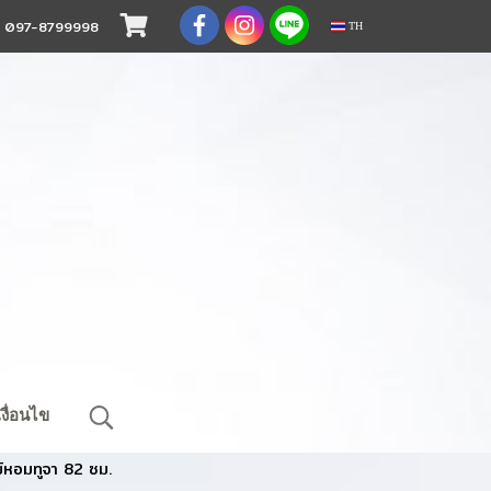
.
097-8799998
TH
งื่อนไข
้หอมทูจา 82 ซม.