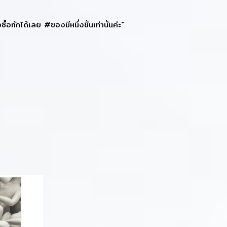
ักได้เลย #ของมีหนึ่งชิ้นเท่านั้นค่ะ"