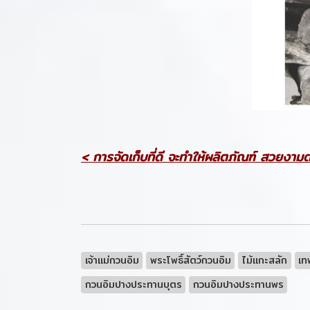
< การจัดเก็บที่ดี จะทำให้ผลิตภัณฑ์ สวยงา
เจ้าแม่กวนอิม
พระโพธิ์สัตว์กวนอิม
ไม้แกะสลัก
เท
กวนอิมปางประทานบุตร
กวนอิมปางประทานพร