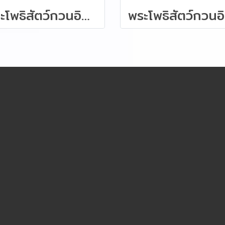
พระโพธิสัตว์กวนอิม “ปางสมาธิ" : ไม้หอมการบูร 50 ซม.
พระ