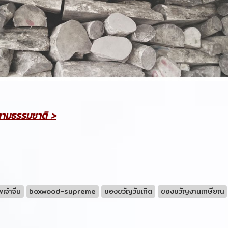
มตามธรรมชาติ >
พเจ้าจีน
boxwood-supreme
ของขวัญวันเกิด
ของขวัญงานเกษียณ