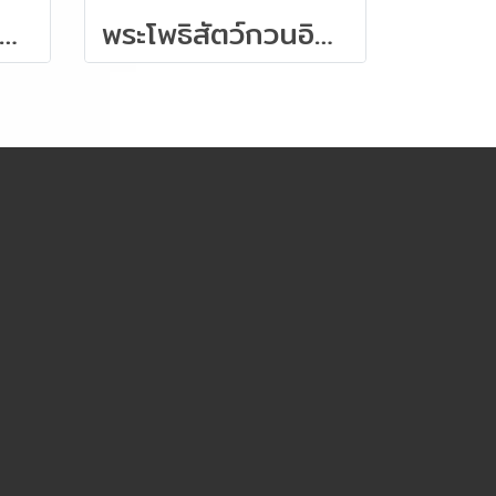
โพธิสัตว์กวนอิมปางมหาราชลีลาประทับดอกบัว ไม้หอมกฤษณา 120 ซม.
พระโพธิสัตว์กวนอิม ปางประทานพร ไม้หอมหวงหยางมู่ 13 cm.