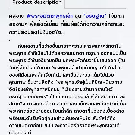
Product description
ผลงาน
#พระอมิตาภพุทธเจ้า
ชุด
"อธิษฐาน"
ไม้มะเก
ลืองามๆ ฟีลลิ่งดีเยี่ยม ที่สัมผัสได้ถึงความศรัทธาและ
ความสงบลงไปในจิตใจ...
.
กับผลงานที่สร้างขึ้นมาจากความเคารพและศรัทธาใน
พระพุทธเจ้าที่เปี่ยมไปด้วยความเมตตา กรุณา ออกแบบเป็น
พระพุทธเจ้าในอริยาบทยืน ยกพระหัตถ์ขวาขึ้นเสมออก (ใน
ไทยรู้จักปางนี้ในนาม 'พระพุทธเจ้าปางห้ามญาติ') ในส่วน
ของฝีมือแกะสลักเรียกได้ว่าละเอียดละออ เต็มไปด้วย
คุณภาพ ชิ้นงานสื่อถึง "พระพุทธเจ้าผู้เป็นที่ยึดเหนี่ยวทาง
จิตใจเหล่าพุทธศาสนิกชน ที่เรียงรายเข้ามากราบไหว้
อธิษฐานและขอพร" เป็นชิ้นงานที่มองแล้วรู้สึกสบายตาและ
สบายใจ การแกะสลักในส่วนต่างๆ เก็บรายละเอียดได้ดี ทั้ง
พระพักตร์งดงามอ่อนโยนล้ำลึก สายตาที่มองลงเบื้องล่าง
พร้อมสะดับรับฟังผู้คนอย่างเห็นอกเห็นใจ สัมผัสได้ถึง
ความเมตตาอ่อนโยน และความศรัทธาต่อพระพุทธเจ้าได้
เป็นอย่างดี