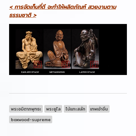
< การจัดเก็บที่ดี จะทำให้ผลิตภัณฑ์ สวยงามตาม
ธรรมชาติ >
พระอมิตาภพุทธะ
พระยูไล
ไม้แกะสลัก
เทพเจ้าจีน
boxwood-supreme