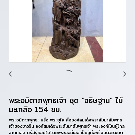
พระอมิตาภพุทธเจ้า ชุด "อธิษฐาน" ไม้
มะเกลือ 154 ซม.
พระอมิตาภพุทธะ หรือ พระยูไล คือองค์สมเด็จพระสัมมาสัมพุทธ
เจ้าของชาวจีน องค์สมเด็จพระสัมมาสัมพุทธเจ้า พระองค์เป็นผู้ไกล
จากกิเลส ตรัสรู้ชอบได้โดยพระองค์เอง เป็นผู้ถึงพร้อมด้วยวิชชา