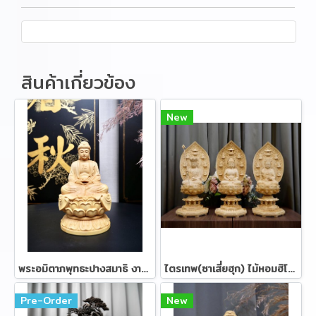
สินค้าเกี่ยวข้อง
New
พระอมิตาภพุทธะปางสมาธิ งานไม้หวงหยางมู้ 15 ซม.
ไตรเทพ(ซาเสี่ยฮุก) ไม้หอมฮิโนกิ ขนาด 57 ซม.
Pre-Order
New