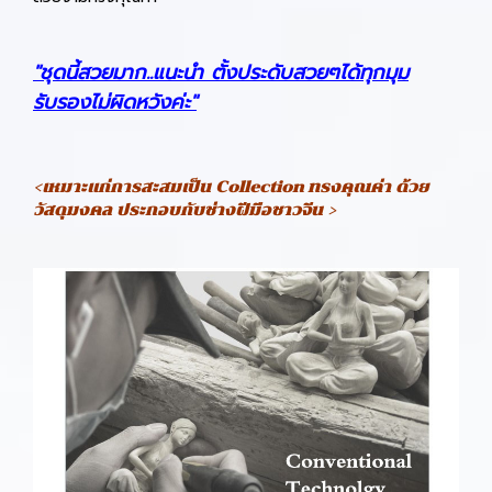
"ชุดนี้สวยมาก..แนะนำ ตั้งประดับสวยๆได้ทุกมุม
รับรองไม่ผิดหวังค่ะ"
<เหมาะแก่การสะสมเป็น Collection ทรงคุณค่า ด้วย
วัสดุมงคล ประกอบกับช่างฝีมือชาวจีน >