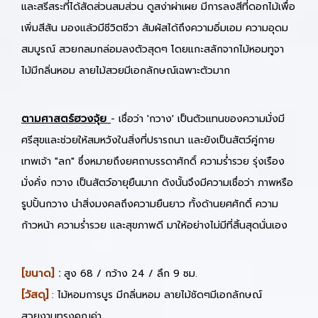
และสรีสระที่ได้สัดส่วนสมส่วน ดูสง่าผ่าเผย มีการลงสีที่ดอกไม้เพื่อ
เพิ่มสีสัน มองแล้วมีชีวิตชีวา สัมผัสได้ถึงความอิ่มเอม ความอุดม
สมบูรณ์ สวยกลมกล่อมลงตัวสุดๆ โดยแกะสลักจากไม้หอมทูจา
ไม้มีกลิ่นหอม ลายไม้สวยมีเอกลักษณ์เฉพาะตัวมาก
ตามศาสตร์ฮวงจุ้ย
- เชื่อว่า 'กวาง' เป็นตัวแทนของความมั่งมี
ศรีสุขและช่วยให้สมหวังในสิ่งที่ปรารถนา และยังเป็นสัตว์คู่กาย
เทพเจ้า "ลก" ซึ่งหมายถึงยศถาบรรดาศักดิ์ ความร่ำรวย รุ่งเรือง
มั่งคั่ง กวาง เป็นสัตว์อายุยืนมาก ดังนั้นจึงมีความเชื่อว่า ภาพหรือ
รูปปั้นกวาง นำสิ่งมงคลถึงความยืนยาว ทั้งด้านยศศักดิ์ ความ
ก้าวหน้า ความร่ำรวย และสุขภาพดี มาให้อย่างไม่มีที่สิ้นสุดนั่นเอง
[ขนาด] :
สูง 68 / กว้าง 24 / ลึก 9 ซม.
[วัสดุ]
: ไม้หอมการบูร มีกลิ่นหอม ลายไม้ชัดๆมีเอกลักษณ์
สวยงามทรงคุณค่า