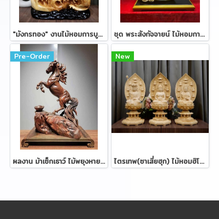
"มังกรทอง" งานไม้หอมการบูร 88 ซม.
ชุด พระสังกัจจายน์ ไม้หอมการบูร 72 ซม.
Pre-Order
New
ผลงาน ม้าเซ็กเธาว์ ไม้พยุงหายาก ขนาด 38 ซม.
ไตรเทพ(ซาเสี่ยฮุก) ไม้หอมฮิโนกิ ขนาด 57 ซม.