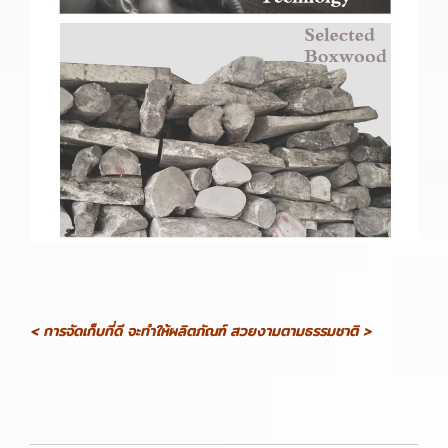
< การจัดเก็บที่ดี จะทำให้ผลิตภัณฑ์ สวยงามตามธรรมชาติ >