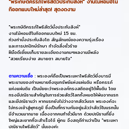
"พระกษิติครรภ์โพธิสัตว์ประทับสิงห์" งานไม้หอมฮิโน
กิออกแบบใหม่ล่าสุด! สุดงดงาม
"พระกษิติครรภ์โพธิสัตว์นั่งประทับสิงห์"
งานไม้หอมฮิโนกิออกแบบใหม่ 15 ซม.
ท่วงท่านั่งประทับสิงโต สัญลักษณ์ของความรุ่งเรือง
และการปกปักษ์รักษา กำจัดสิ่งชั่วร้าย
ฝีมือดีเยี่ยมเก็บรายละเอียดงานคมๆผลงานมีพลัง
"สวยเรียบง่าย สบายตา สบายใจ"
ตามความเชื่อ
: พระองค์ถือเป็นพระมหาโพธิสัตว์ยิ่งบารมี
พระนามของท่านหมายถึงขุมทรัพย์แห่งแผ่นดิน หรือครรภ์
แห่งแผ่นดิน เป็นนัยยะว่าพระองค์ทรงสถิตอยู่ใต้พื้นดิน โดย
ทรงมีปณิธานสำคัญในการช่วยสัตว์โลกทั้งหมดให้พ้นจากนรก
และมีปณิธานว่า หากนรกยังไม่ว่างจากสัตว์นรก พระองค์จะ
ไม่ทรงเข้าสู่พุทธภูมิ ซึ่งเป็นที่ทราบกันอยู่แล้วว่าสัตว์ในนรกนั้น
มีจำนวนมากมาย เนื่องจากคนทำชั่วมีมาก ด้วยปณิธานที่ยิ่ง
ใหญ่และยากที่จะสำเร็จได้ ผู้คน จึงสดุดีท่านว่าเป็น "พระมหา
ปณิธานโพธิสัตว์" นั่นเองค่ะ