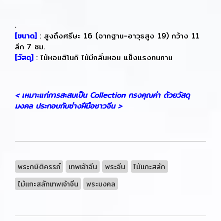
.
[ขนาด]
: สูงถึงศรีษะ 16 (จากฐาน-อาวุธสูง 19) กว้าง 11
ลึก 7 ซม.
[วัสดุ]
: ไม้หอมฮิโนกิ ไม้มีกลิ่นหอม แข็งแรงทนทาน
< เหมาะแก่การสะสมเป็น Collection ทรงคุณค่า ด้วยวัสดุ
มงคล ประกอบกับช่างฝีมือชาวจีน >
พระกษิติครรภ์
เทพเจ้าจีน
พระจีน
ไม้แกะสลัก
ไม้แกะสลักเทพเจ้าจีน
พระมงคล