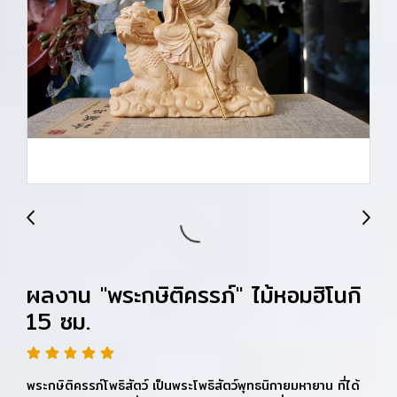
ผลงาน "พระกษิติครรภ์" ไม้หอมฮิโนกิ
15 ซม.
พระกษิติครรภ์โพธิสัตว์ เป็นพระโพธิสัตว์พุทธนิกายมหายาน ที่ได้