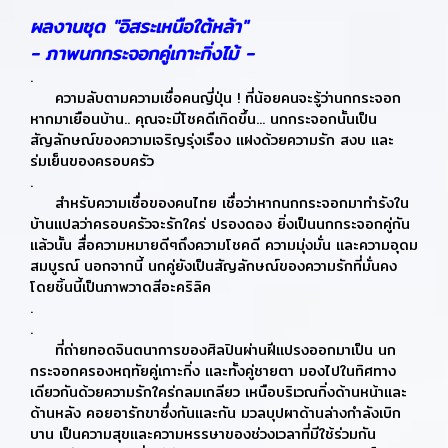
ผลงานชุด "อิสระเหนือใต้หล้า"
- ภาพนกกระจอกคู่เกาะกิ่งไม้ -
.
ความลับตามความเชื่อคนญี่ปุ่น ! ที่น้อยคนจะรู้ว่านกกระจอก
หากมาเยือนบ้าน.. คุณจะมีโชคดีเกิดขึ้น... นกกระจอกนั้นเป็น
สัญลักษณ์ของความเจริญรุ่งเรือง แฝงด้วยความรัก สงบ และ
ร่มเย็นของครอบครัว
.
สำหรับความเชื่อของคนไทย เชื่อว่าหากนกกระจอกมาทำรังใน
บ้านแปลว่าครอบครัวจะรักใคร่ ปรองดอง ยิ่งเป็นนกกระจอกคู่กัน
แล้วนั้น สื่อความหมายดีๆถึงความโชคดี ความมุ่งมั่น และความอุดม
สมบูรณ์ นอกจากนี้ นกคู่ยังเป็นสัญลักษณ์ของความรักที่มั่นคง
โดยชิ้นนี้เป็นภาพวาดสีอะคริลิค
.
.
ที่ถ่ายทอดจินตนาการของศิลปินผ่านฝีแปรงออกมาเป็น นก
กระจอกครองหฤทัยคู่เกาะกิ่ง และทั้งคู่ชายตา มองไปในทิศทาง
เดียวกันด้วยความรักใคร่กลมเกลียว เหนือบริเวณกิ่งด้านหน้าและ
ด้านหลัง คอยอารักขาซึ่งกันและกัน มวลบุปผาด้านล่างกำลังเบิก
บาน เป็นความสุขและความหรรษาของช่วงเวลาที่มีใช้ร่วมกัน