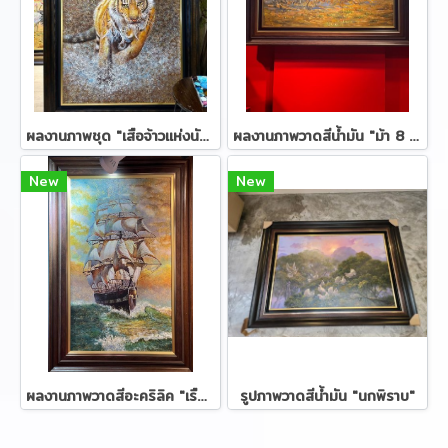
ผลงานภาพชุด "เสือจ้าวแห่งนักล่า"
ผลงานภาพวาดสีน้ำมัน "ม้า 8 ตัว"
New
New
ผลงานภาพวาดสีอะคริลิค "เรือสำเภา"
รูปภาพวาดสีน้ำมัน "นกพิราบ"