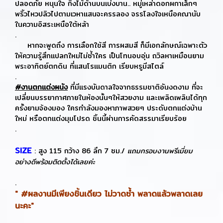
ปลอดภัย หนุนใจ กิ่งไม้ด้านบนเบ่งบาน.. หมู่เหล่าดอกผกาเล็กๆ
พริ้วไหวปลิวไปตามเวหาแสนจะครรลอง จรรโลงใจเหนือคณานับ
ในความอิสระเหนือใต้หล้า
.
หากจะพูดถึง การเลือกใช้สี การผสมสี ก็มีเอกลักษณ์เฉพาะตัว
ให้ความรู้สึกแปลกใหม่ไม่ซ้ำใคร เป็นโทนอบอุ่น ถวิลหาเหมือนยาม
พระอาทิตย์ตกดิน ที่แสนโรแมนติก เรียบหรูมีสไตล์
.
#งานตกแต่งผนัง
ที่มีเเรงบันดาลใจจากธรรมชาติอันงดงาม ที่จะ
เปลี่ยนบรรยากาศภายในห้องนั้นๆให้สวยงาม และเพลิดเพลินได้ทุก
ครั้งยามจ้องมอง ใครกำลังมองหาภาพสวยๆ ประดับตกแต่งบ้าน
ใหม่ หรือตกแต่งมุมโปรด ชิ้นนี้ผ่านการคัดสรรมาเรียบร้อย
.
SIZE
: สูง 115 กว้าง 86 ลึก 7 ซม./
แถมกรอบงานพรีเมี่ยม
อย่างดีพร้อมติดตั้งได้เลยค่ะ
.
" #ผลงานมีเพียงชิ้นเดียว ไม่วาดซ้ำ พลาดแล้วพลาดเลย
นะคะ"