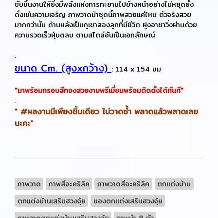
ขับชิ้นงานให้ยิ่งมีพลังแห่งการทะยานไปข้างหน้าอย่างไม่หยุดยั้ง
ดั่งเช่นความเจริญ ภาพวาดม้าชุดนี้ภาพสวยแค่ไหน ตัวจริงสวย
มากกว่านั้น ด้านหลังเป็นภูเขาสองลูกที่มีชีวิต ฝูงอาชาวิ่งผ่านด้วย
ความรวดเร็วฝุ่นตลบ ตามสไตล์อันเป็นเอกลักษณ์
.
ขนาด Cm. (สูงxกว้าง)
: 114 x 154 ซม
"มาพร้อมกรอบสีทองสวยงามพรีเมี่ยมพร้อมติดตั้งได้ทันที"
.
" #ผลงานมีเพียงชิ้นเดียว ไม่วาดซ้ำ พลาดแล้วพลาดเลย
นะคะ"
ภาพวาด
ภาพสีอะคริลิค
ภาพวาดสีอะคริลิค
ตกแต่งบ้าน
ตกแต่งบ้านเสริมฮวงจุ้ย
ของตกแต่งเสริมฮวงจุ้ย
ภาพวาดตกแต่งบ้านเสริมฮวงจุ้ย
ภาพม้า 8 ตัว