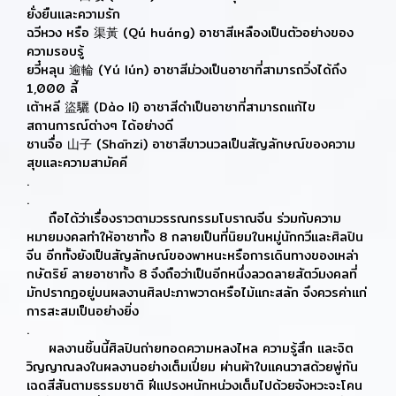
ยั่งยืนและความรัก
ฉวีหวง หรือ 渠黃 (Qú huáng) อาชาสีเหลืองเป็นตัวอย่างของ
ความรอบรู้
ยวี๋หลุน 逾輪 (Yú lún) อาชาสีม่วงเป็นอาชาที่สามารถวิ่งได้ถึง
1,000 ลี้
เต้าหลี 盜驪 (Dào lí) อาชาสีดำเป็นอาชาที่สามารถแก้ไข
สถานการณ์ต่างๆ ได้อย่างดี
ซานจื่อ 山子 (Shānzi) อาชาสีขาวนวลเป็นสัญลักษณ์ของความ
สุขและความสามัคคี
.
.
ถือได้ว่าเรื่องราวตามวรรณกรรมโบราณจีน ร่วมกับความ
หมายมงคลทำให้อาชาทั้ง 8 กลายเป็นที่นิยมในหมู่นักกวีและศิลปิน
จีน อีกทั้งยังเป็นสัญลักษณ์ของพาหนะหรือการเดินทางของเหล่า
กษัตริย์ ลายอาชาทั้ง 8 จึงถือว่าเป็นอีกหนึ่งลวดลายสัตว์มงคลที่
มักปรากฏอยู่บนผลงานศิลปะภาพวาดหรือไม้แกะสลัก จึงควรค่าแก่
การสะสมเป็นอย่างยิ่ง
.
ผลงานชิ้นนี้ศิลปินถ่ายทอดความหลงไหล ความรู้สึก และจิต
วิญญาณลงในผลงานอย่างเต็มเปี่ยม ผ่านผ้าใบแคนวาสด้วยพู่กัน
เฉดสีสันตามธรรมชาติ ฝีแปรงหนักหน่วงเต็มไปด้วยจังหวะจะโคน