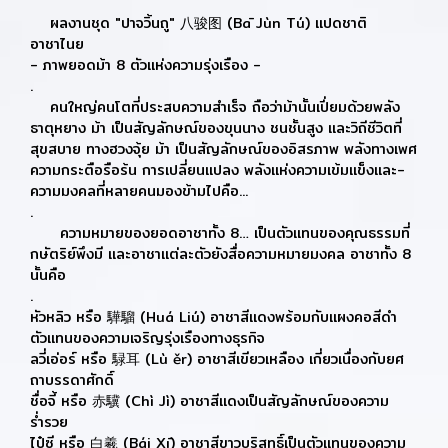
ผลงานชุด "ปาจวิ้นถู" 八骏图 (Bā Jùn Tú) แปดชาติ
อาชาไนย
- ภาพยอดม้า 8 ตัวแห่งความรุ่งเรือง -
.
คนใหญ่คนโตที่ประสบความสำเร็จ ถือว่าม้านั้นเปี่ยมด้วยพลัง
ธาตุหยาง ม้า เป็นสัญลักษณ์ของขุนนาง ชนชั้นสูง และวิถีชีวิตที่
สุขสบาย ทางฮวงจุ้ย ม้า เป็นสัญลักษณ์ของอิสรภาพ พลังทางเพศ
ความกระตือรือร้น การเปลี่ยนแปลง พลังแห่งความเข้มแข็งและ-
ความมงคลที่หลายคนมองข้ามไปคือ...
.
ความหมายของยอดอาชาทั้ง 8… เป็นตัวแทนของคุณธรรมที่
กษัตริย์พึงมี และอาชาแต่ละตัวยังสื่อความหมายมงคล อาชาทั้ง 8
นั้นคือ
.
หัวหลิว หรือ 驊騮 (Huá Liú) อาชาสีแดงพร้อมกับแผงคอสีดำ
ตัวแทนของความเจริญรุ่งเรืองทางธุรกิจ
ลวี่เอ่อร์ หรือ 騄耳 (Lù ěr) อาชาสีเขียวเหลือง เกี่ยวเนื่องกับยศ
ถาบรรดาศักดิ์
ชื่อจี้ หรือ 赤驥 (Chì Jì) อาชาสีแดงเป็นสัญลักษณ์ของความ
ร่ำรวย
ไป๋ซี หรือ 白羲 (Bái Xī) อาชาสีขาวบริสุทธิ์เป็นตัวแทนของความ