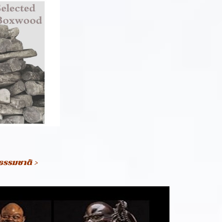
มธรรมชาติ >