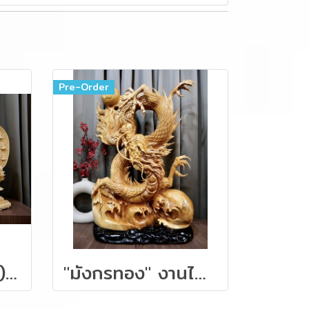
Pre-Order
ไตรเทพ(ซาเสี่ยฮุก) ไม้หอมฮิโนกิ ขนาด 57 ซม.
"มังกรทอง" งานไม้หอมการบูร 88 ซม.