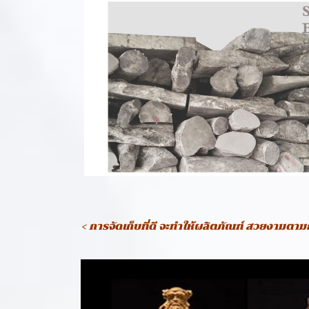
< การจัดเก็บที่ดี จะทำให้ผลิตภัณฑ์ สวยงามตา