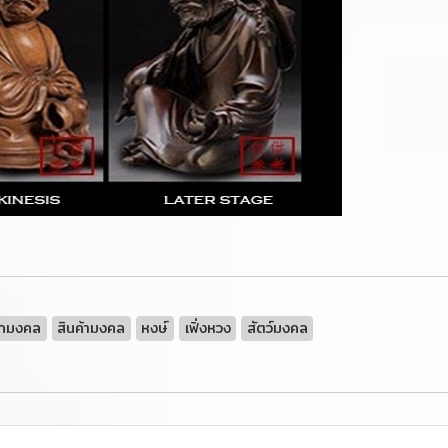
กมงคล
สินค้ามงคล
หงษ์
เฟิ่งหวง
สัตว์มงคล