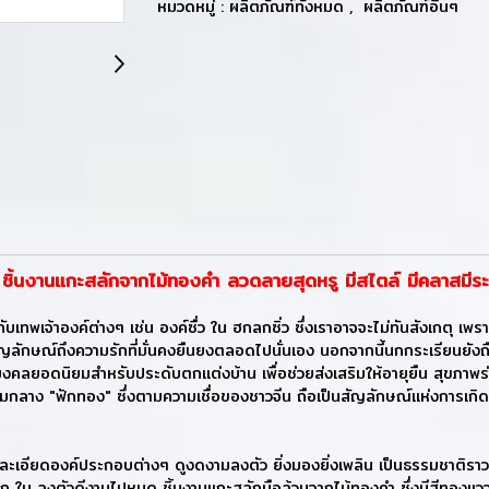
หมวดหมู่ :
ผลิตภัณฑ์ทั้งหมด
,
ผลิตภัณฑ์อื่นๆ
ชิ้นงานแกะสลักจากไม้ทองคำ ลวดลายสุดหรู มีสไตล์ มีคลาสมีระดั
พเจ้าองค์ต่างๆ เช่น องค์ซื่ว ใน ฮกลกซิ่ว ซึ่งเราอาจจะไม่ทันสังเกตุ เพรา
ลักษณ์ถึงความรักที่มั่นคงยืนยงตลอดไปนั่นเอง นอกจากนี้นกกระเรียนยังถือเ
์มงคลยอดนิยมสำหรับประดับตกแต่งบ้าน เพื่อช่วยส่งเสริมให้อายุยืน สุขภาพร
ามกลาง "ฟักทอง" ซึ่งตามความเชื่อของชาวจีน ถือเป็นสัญลักษณ์แห่งการเกิด 
อียดองค์ประกอบต่างๆ ดูงดงามลงตัว ยิ่งมองยิ่งเพลิน เป็นธรรมชาติราวกับ
 ลงตัวดีงามไปหมด ชิ้นงานแกะสลักมือล้วนจากไม้ทองคำ ซึ่งมีสีทองแวววาวเ