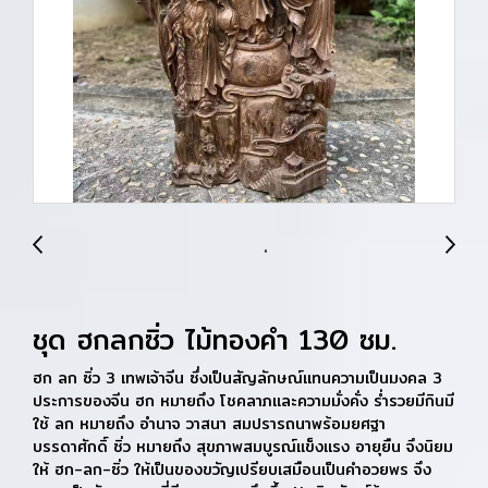
ชุด ฮกลกซิ่ว ไม้ทองคำ 130 ซม.
ฮก ลก ซิ่ว 3 เทพเจ้าจีน ซึ่งเป็นสัญลักษณ์แทนความเป็นมงคล 3
ประการของจีน ฮก หมายถึง โชคลาภและความมั่งคั่ง ร่ำรวยมีกินมี
ใช้ ลก หมายถึง อำนาจ วาสนา สมปรารถนาพร้อมยศฐา
บรรดาศักดิ์ ซิ่ว หมายถึง สุขภาพสมบูรณ์แข็งแรง อายุยืน จึงนิยม
ให้ ฮก-ลก-ซิ่ว ให้เป็นของขวัญเปรียบเสมือนเป็นคำอวยพร จึง