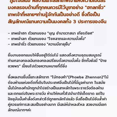
ภูมิใจเสนอ ผลงานแกะสลักเทพเจ้าแห่งความเป็นสิริ
มงคลรอบด้านที่ทุกคนควรมีไว้บูชาอย่าง "ฮกลกซิ่ว"
เทพเจ้าที่หลายๆท่านรู้จักกันเป็นอย่างดี ซึ่งถือเป็น
สัญลักษณ์แทนความเป็นมงคลทั้ง 3 ประการของจีน
- เทพเจ้าฮก ตัวแทนของ "บุญ อำนาจวาสนา เกียรติยศ"
- เทพเจ้าลก ตัวแทนของ "โชคลาภและความมั่งคั่ง"
- เทพเจ้าซิ่ว ตัวแทนของ "ความมีอายุยืน"
ชิ้นงานออกแบบให้ยืนอยู่ใต้ร่มไม้ แสดงถึงความอุดมสมบูรณ์
ท่ามกลางกองเงินกองทองเปรียบดั่งความมั่งคั่ง อีกทั้งยังมี "ป้าย
อวยพร" เปี่ยมไปด้วยความหมายที่ดียิ่ง
ซึ่งผลงานชิ้นนี้แกะสลักจาก "ไม้ทองคำ"(Phoebe Zhennan)"ไม้
ต้องห้ามแห่งอดีตที่เติบในประเทศจีนเป็นไม้ที่มีมูลค่ามาก ในสมัย
นั้นไม้ทองคำมักถูกนำไปสร้างเป็นเสาหลักในพระราชวังต้องห้าม
และตกแต่งในพระราชวัง ห้ามให้คนทั่วไปนำมาใช้เด็ดขาด แต่ใน
ปัจจุบันนั้นคำสั่งดังกล่าวได้ถูกยกเลิกไปแล้ว จึงถือเป็นไม้อันล้ำค่า
คู่ควรแก่การสะสมเป็นอย่างมาก มีเสน่ห์น่าหลงไหล สวยงามมีเอก
ลักษณ์มากๆค่ะ