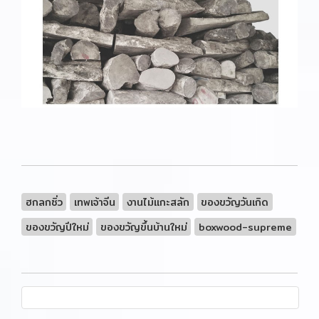
ฮกลกซิ่ว
เทพเจ้าจีน
งานไม้แกะสลัก
ของขวัญวันเกิด
ของขวัญปีใหม่
ของขวัญขึ้นบ้านใหม่
boxwood-supreme