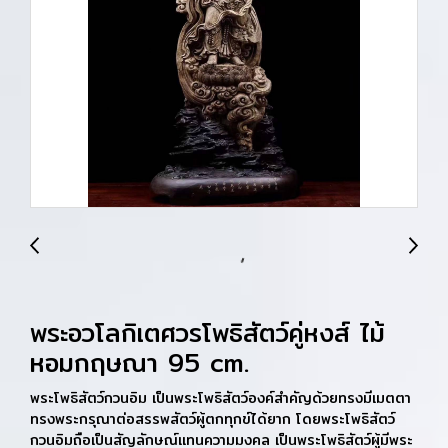
พระอวโลกิเตศวรโพธิสัตว์คู่หงส์ ไม้
หอมกฤษณา 95 cm.
พระโพธิสัตว์กวนอิม เป็นพระโพธิสัตว์องค์สำคัญด้วยทรงมีเมตตา
ทรงพระกรุณาต่อสรรพสัตว์ผู้ตกทุกข์ได้ยาก โดยพระโพธิสัตว์
กวนอิมถือเป็นสัญลักษณ์แทนความมงคล เป็นพระโพธิสัตว์ผู้มีพระ