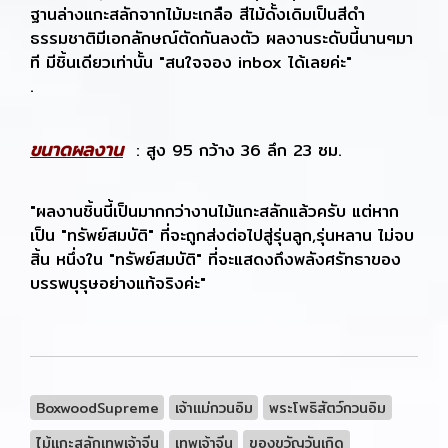
ฐานล่างแกะสลักจากไม้มะเกลือ สีไม้ดั้งเดิมเป็นสีดำ
ธรรมชาติมีเอกลักษณ์ตัดกันลงตัว ผลงานระดับนี้นานๆมา
ที มีชิ้นเดียวเท่านั้น "สนใจจอง inbox ได้เลยค่ะ"
.
ขนาดผลงาน
: สูง 95 กว้าง 36 ลึก 23 ซม.
"ผลงานชิ้นนี้เป็นมากกว่างานไม้แกะสลักแล้วครับ แต่หาก
เป็น "ทรัพย์สมบัติ" ที่จะถูกส่งต่อไปสู่รุ่นลูก,รุ่นหลาน ไม่จบ
สิ้น หนึ่งใน "ทรัพย์สมบัติ" ที่จะแสดงถึงพลังศรัทธาของ
บรรพบุรุษอย่างแท้จริงค่ะ"
BoxwoodSupreme
เจ้าแม่กวนอิม
พระโพธิสัตว์กวนอิม
ไม้แกะสลักเทพเจ้าจีน
เทพเจ้าจีน
ของขวัญวันเกิด