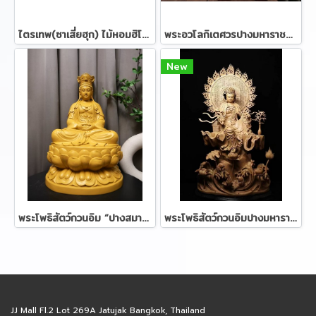
ไตรเทพ(ซาเสี่ยฮุก) ไม้หอมฮิโนกิ ขนาด 57 ซม.
พระอวโลกิเตศวรปางมหาราชลีลาประทับหงส์ ไม้หอมทูจา 82 ซม.
New
พระโพธิสัตว์กวนอิม “ปางสมาธิ" : ไม้หอมการบูร 50 ซม.
พระโพธิสัตว์กวนอิมปางมหาราชลีลาประทับดอกบัว ไม้หอมกฤษณา 120 ซม.
JJ Mall Fl.2 Lot 269A Jatujak Bangkok, Thailand