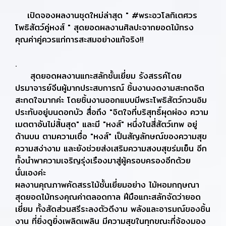
เปิดจองผลงานชุดใหม่ล่าสุด " #พระอวโลกิเตศวร
โพธิสัตว์คู่หงส์ " สุดยอดผลงานศิลปะจากยอดไม้ทรง
คุณค่าคู่ควรแก่การสะสมอย่างแท้จริง!!
.
สุดยอดผลงานแกะสลักชั้นเยี่ยม รังสรรค์โดย
ปรมาจารย์จีนผู้มากประสบการณ์ ชิ้นงานงดงามสะกดจิต
สะกดใจมากค่ะ โดยชิ้นงานออกแบบมีพระโพธิสัตว์กวนอิม
ประทับอยู่บนดอกบัว สื่อถึง "จิตใจที่บริสุทธิ์ผุดผ่อง ความ
เมตตาอันไม่สิ้นสุด" และมี "หงส์" หนึ่งในสี่สัตว์เทพ อยู่
ด้านบน ตามความเชื่อ "หงส์" เป็นสัญลักษณ์ของความสุข
ความสง่างาม และยังช่วยส่งเสริมความสงบสุขร่มเย็น อีก
ทั้งนำพาความเจริญรุ่งเรืองมาสู่ผู้ครอบครองอีกด้วย
นั่นเองค่ะ
ผลงานคุณภาพคัดสรรไม้ชั้นเยี่ยมอย่าง ไม้หอมกฤษณา
สุดยอดไม้ทรงคุณค่าตลอดกาล ฝีมือแกะสลักจัดว่ายอด
เยี่ยม ทั้งสัดส่วนสรีระลงตัวดีงาม พลังและอารมณ์ของชิ้น
งาน ที่ยิ่งดูยิ่งเพลิดเพลิน มีความสุขในทุกขณะที่จ้องมอง