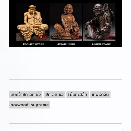
เทพเจ้าฮก ลก ซิ่ว
ฮก ลก ซิ่ว
ไม้แกะสลัก
เทพเจ้าจีน
boxwood-supreme