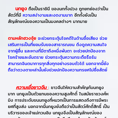
นกยูง
ถือเป็นราชินี ของนกทั้งปวง ถูกยกย่องว่าเป็น
สัตว์ที่มี
ความสง่างามและงดงามมาก
อีกทั้งยังเป็น
สัญลักษณ์ของความเป็นมงคลต่างๆ มากมาย
ตามหลักฮวงจุ้ย
จะช่วยกระตุ้นโชคดีในด้านชื่อเสียง ช่วย
เสริมการเป็นที่ยอมรับของสาธารณชน ดึงดูดความสนใจ
จากผู้อื่น
และหางที่มีตาถึงหนึ่งพันตา จะช่วยปกป้องจาก
โชคร้ายและอันตราย ช่วยกระตุ้นความกระตือรือร้น
สามารถจินตนาการทุกสิ่งทุกอย่างรอบตัวได้ นอกจากนี้ยัง
ถือว่าดวงตาเหล่านั้นยังช่วยปกป้องความทรยศไม่ซื่อสัตย์
ความเชื่อชาวจีน
: ชาวจีนให้ความสำคัญกับนกยูง
มาก นกยูงเป็นตัวแทนของความสูงศักดิ์ ในสมัยราชวงศ์ห
มิง การประดับขนนกยูงที่หมวกเป็นการแสดงถึงการมีพระ
ยศที่สูงส่ง นอกจากนี้นกยูงยังถือว่าเป็นสัตว์ศักดิ์สิทธิ์ เป็น
บริวารของเจ้าแม่กวนอิม นกยูงจึงเป็นสัญลักษณ์ของ