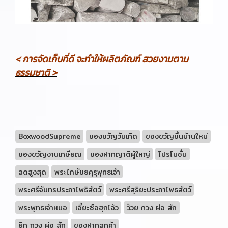
< การจัดเก็บที่ดี จะทำให้ผลิตภัณฑ์ สวยงามตาม
ธรรมชาติ >
BoxwoodSupreme
ของขวัญวันเกิด
ของขวัญขึ้นบ้านใหม่
ของขวัญงานเกษียณ
ของฝากญาติผู้ใหญ่
โปรโมชั่น
ลดสูงสุด
พระไภษัชยคุรุพุทธเจ้า
พระศรีจันทรประภาโพธิสัตว์
พระศรีสุริยะประภาโพธสัตว์
พระพุทธเจ้าหมอ
เอี๊ยะซือฮุกโจ้ว
ว๊วย กวง ผ่อ สัก
ยิก กวง ผ่อ สัก
ของฝากลูกค้า