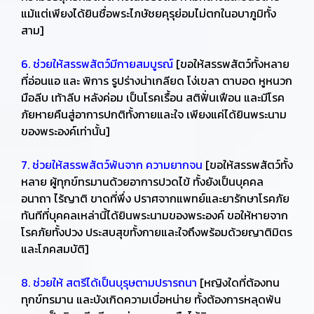
แม้แต่เพียงได้ยินชื่อพระไภษัชยคุรุย่อมไม่ตกในอบาภูมิทั้ง
สาม]
6. ช่วยให้สรรพสัตว์มีกายสมบูรณ์
[ขอให้สรรพสัตว์ทั้งหลาย
ที่อ่อนแอ และ พิการ รูปร่างน่าเกลียด โง่เขลา ตาบอด หูหนวก
มือลีบ เท้าลีบ หลังค่อม เป็นโรคเรื้อน สติฟั่นเฟือน และมีโรค
ภัยหายคืนสู่อาการปกติทั้งกายและใจ เพียงแค่ได้ยินพระนาม
ของพระองค์เท่านั้น]
7. ช่วยให้สรรพสัตว์พ้นจาก ความยากจน
[ขอให้สรรพสัตว์ทั้ง
หลาย ผู้ทุกข์ทรมานด้วยอาการปวดไข้ ทั้งยังเป็นบุคคล
อนาถา ไร้ญาติ ขาดที่พึ่ง ปราศจากแพทย์และยารักษาโรคภัย
ทันทีที่บุคคลเหล่านี้ได้ยินพระนามของพระองค์ ขอให้หายจาก
โรคภัยทั้งปวง ประสบสุขทั้งกายและใจถึงพร้อมด้วยญาติมิตร
และโภคสมบัติ]
8. ช่วยให้ สตรีได้เป็นบุรุษตามปรารถนา
[หญิงใดที่ต้องทน
ทุกข์ทรมาน และบังเกิดความเบื่อหน่าย ทั้งต้องการหลุดพ้น