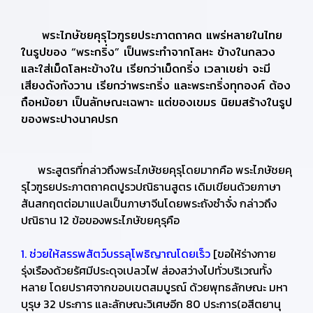
พระไภษัชยคุรุไวฑูรยประภาตถาคต แพร่หลายในไทย
ในรูปของ “พระกริ่ง” เป็นพระทำจากโลหะ ข้างในกลวง
และใส่เม็ดโลหะข้างใน เรียกว่าเม็ดกริ่ง เวลาเขย่า จะมี
เสียงดังกังวาน เรียกว่าพระกริ่ง และพระกริ่งทุกองค์ ต้อง
ถือหม้อยา เป็นลักษณะเฉพาะ แต่ของเขมร นิยมสร้างในรูป
ของพระปางนาคปรก
พระสูตรที่กล่าวถึงพระไภษัชยคุรุโดยมากคือ พระไภษัชยคุ
รุไวฑูรยประภาตถาคตปูรวปณิธานสูตร เดิมเขียนด้วยภาษา
สันสกฤตต่อมาแปลเป็นภาษาจีนโดยพระถังซำจั๋ง กล่าวถึง
ปณิธาน 12 ข้อของพระไภษัขยคุรุคือ
1. ช่วยให้สรรพสัตว์บรรลุโพธิญาณโดยเร็ว
[ขอให้ร่างกาย
รุ่งเรืองด้วยรัศมีประดุจเปลวไฟ ส่องสว่างไปทั่วบริเวณทั้ง
หลาย โดยปราศจากขอบเขตสมบูรณ์ ด้วยพุทธลักษณะ มหา
บุรุษ 32 ประการ และลักษณะวิเศษอีก 80 ประการ(อสีตยานุ