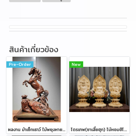
สินค้าเกี่ยวข้อง
Pre-Order
New
ผลงาน ม้าเซ็กเธาว์ ไม้พยุงหายาก ขนาด 38 ซม.
ไตรเทพ(ซาเสี่ยฮุก) ไม้หอมฮิโนกิ ขนาด 57 ซม.