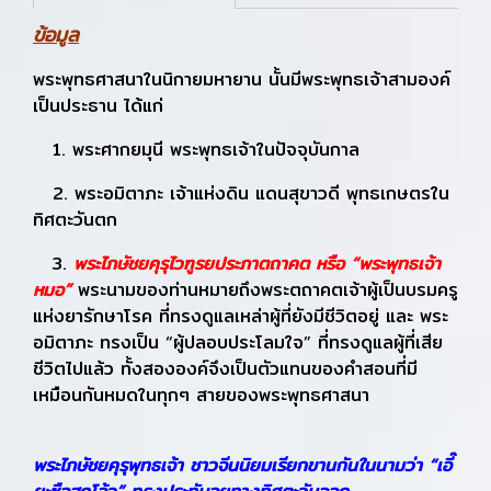
ข้อมูล
พระพุทธศาสนาในนิกายมหายาน นั้นมีพระพุทธเจ้าสามองค์
เป็นประธาน ได้แก่
1. พระศากยมุนี พระพุทธเจ้าในปัจจุบันกาล
2. พระอมิตาภะ เจ้าแห่งดิน แดนสุขาวดี พุทธเกษตรใน
ทิศตะวันตก
3.
พระไภษัชยคุรุไวฑูรยประภาตถาคต หรือ “พ
ระพุทธเจ้
า
หมอ”
พระนามของท่านหมายถึงพระตถาคตเจ้าผู้เป็นบรมครู
แห่งยารักษาโรค ที่ทรงดูแลเหล่าผู้ที่ยังมีชีวิตอยู่ และ พระ
อมิตาภะ ทรงเป็น “ผู้ปลอบประโลมใจ” ที่ทรงดูแลผู้ที่เสีย
ชีวิตไปแล้ว ทั้งสององค์จึงเป็นตัวแทนของคำสอนที่มี
เหมือนกันหมดในทุกๆ สายของพระพุทธศาสนา
พระไภษัชยคุรุพุทธเจ้า ชาวจีนนิยมเรียกขานกันในนามว่า “เอี๊