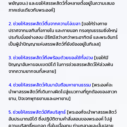
พยัญชนะ) และขอให้สรรพสัตว์ทั้งหลายตั้งอยู่ในความเสมอ
ภาคเช่นเดียวกับพระองค์]
2. ช่วยให้สรรพสัตว์ตื่นจากความโง่เขลา
[ขอให้ร่างกาย
ปราศจากมลทินทั้งภายใน และภายนอก ทรงคุณธรรมยิ่งใหญ่
ประทับนั่งอย่างสงบ มีรัศมีสว่างกว่าพระอาทิตย์ และพระจันทร์
เป็นผู้นำปัญญาแห่งสรรพสัตว์ที่ยังข้องอยู่ในกิเลส]
3. ช่วยให้สรรพสัตว์ถึงพร้อมด้วยของใช้ทั้งปวง
[ขอให้มี
ปัญญาอันหาขอบเขตมิได้ ในการช่วยสรรพสัตว์ให้ล่วงพ้น
จากความยากจนทั้งหลาย]
4. ช่วยให้สรรพสัตว์หันมานับถือมหายานธรรม
[พระองค์จะ
นำพาสรรพสัตว์ที่เดินทางผิดไปสู่แนวทางที่ถูกต้องของสาวก
ยาน, ปัจเจกพุทธยานและมหายาน]
5. ช่วยให้สรรพสัตว์มีศีลบริสุทธ์
[พระองศ์จะนำพาสรรพสัตว์
อันประมาณมิได้ ซึ่งปฏิบัติตามคำสั่งสอนของพระองค์ ไปสู่
ความบริสุทธิ์หมดจด ทั้งในเบื้องตน ท่ามกลางและบั้นปลาย