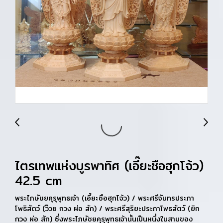
ไตรเทพแห่งบูรพาทิศ (เอี๊ยะซือฮุกโจ้ว)
42.5 cm
พระไภษัชยคุรุพุทธเจ้า (เอี๊ยะซือฮุกโจ้ว) / พระศรีจันทรประภา
โพธิสัตว์ (ว๊วย กวง ผ่อ สัก) / พระศรีสุริยะประภาโพธสัตว์ (ยิก
กวง ผ่อ สัก) ซึ่งพระไภษัชยคุรุพุทธเจ้านั้นเป็นหนึ่งในสามของ