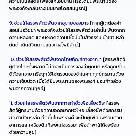
ความเป็นอิสตรี เพียงแค่เอยขาน หรือได้ยินพระนามของ
พระองค์จะกลับร่างเป็นชายโดยสมบูรณ์]
9. ช่วยให้สรรพสัตว์พ้นจากอุบายของมาร
[หากผู้ใดต้องคำ
สอนในอวิชชา พระองค์จะช่วยให้สรรพสัตว์เหล่านั้น พ้นจากก
ความหลงผิด และบังเกิดความเชื่อมั่นในสัจธรรม นำเขาเหล่า
นั้นดำเนินชีวิตตามแนวทางโพธิสัตว์]
10. ช่วยให้สรรพสัตว์พ้นจากโทษทัณฑ์ทางอาญา
[สรรพสัตว์
ผู้ต้องโทษทั้งหลาย ไม่ว่าจะเป็นการจองจำผูกมัด หรือถูกเฆี่ยน
ตีด้วยหวาย หรือถูกใช้โซ่ตรวนจองจำในคุก ทุกข์ทรมานด้วย
ความเจ็บปวด เมื่อได้ยินพระนามของพระองค์ ย่อมก้าวล่วง
พ้นจากความทุกข์]
11. ช่วยให้สรรพสัตว์พ้นจากการทำชั่วเพื่อเลี้ยงชีพ
[สรรพ
สัตว์ผู้ทรมานด้วยความอดอยากหิวโหย เลี้ยงชืพด้วยกรรม
ชั่ว ถ้ามีจิตระลึก ยึดมั่นในพระองค์ จะเป็นผู้เพียบพร้อมด้วย
อาหารและเครื่องดื่มทิพย์แห่งธรรมะ เพื่อนำพาให้ถึงพร้อม
ด้วยความสุข]