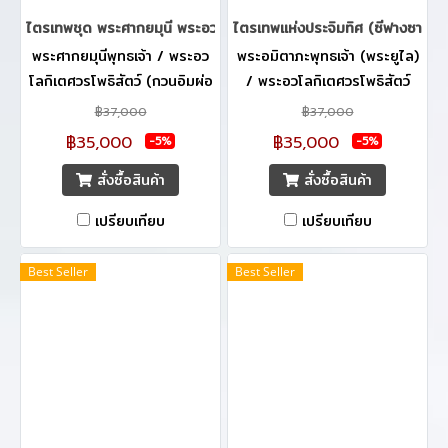
ไตรเทพชุด พระศากยมุนี พระอวโลกิเตศวร พระกษิติครรภ์ 42.5 cm.
ไตรเทพแห่งประจิมทิศ (ซีฟางซานเสิ
พระศากยมุนีพุทธเจ้า / พระอว
พระอมิตาภะพุทธเจ้า (พระยูไล)
โลกิเตศวรโพธิสัตว์ (กวนอิมผ่อ
/ พระอวโลกิเตศวรโพธิสัตว์
สัก) / พระกษิติครรภโพธิสัตว์
(กวนอิมผ่อสัก) / พระมหาสถาม
฿37,000
฿37,000
(ตี่จั่งอ๊วงผ่อสัก) ถือเป็นสุดยอด
ปราปต์มหาโพธิสัตว์ (ไต้ซีจี้ผ่อ
฿35,000
฿35,000
-5%
-5%
ความมงคล เหมาะแก่การบูชา
สัก) ถือเป็นสุดยอดความมงคล
สั่งซื้อสินค้า
สั่งซื้อสินค้า
เพื่อเสริมความเป็นสิริมงคล
เหมาะแก่การบูชาเพื่อเสริมความ
อย่างยิ่ง
เป็นสิริมงคลอย่างยิ่ง
เปรียบเทียบ
เปรียบเทียบ
Best Seller
Best Seller