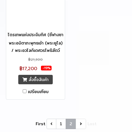
สมหวังในสิ่งที่ตนเองพึง
ปรารถนา
ไตรเทพแห่งประจิมทิศ (ซีฟางซานเสิ้ง) 29 cm
พระอมิตาภะพุทธเจ้า (พระยูไล)
/ พระอวโลกิเตศวรโพธิสัตว์
(กวนอิมผ่อสัก) / พระมหาสถาม
฿21,300
ปราปต์มหาโพธิสัตว์ (ไต้ซีจี้ผ่อ
฿17,200
-19%
สัก) ถือเป็นสุดยอดความมงคล
สั่งซื้อสินค้า
เหมาะแก่การบูชาเพื่อเสริมความ
เป็นสิริมงคลอย่างยิ่ง
เปรียบเทียบ
First
1
2
Last