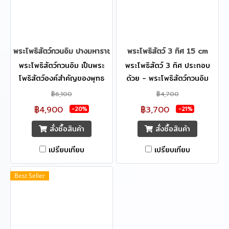
ปรารถนา
พระโพธิสัตว์กวนอิม ปางมหาราชลีลา 20 cm.
พระโพธิสัตว์ 3 ทิศ 15 cm
พระโพธิสัตว์กวนอิม เป็นพระ
พระโพธิสัตว์ 3 ทิศ ประกอบ
โพธิสัตว์องค์สำคัญของพุทธ
ด้วย - พระโพธิสัตว์กวนอิม
ศาสนามหายาน และมีผู้เลื่อมใส
(เจ้าแม่กวนอิม) - พระอมิตา
฿6,100
฿4,700
ศรัทธาในพระโพธิสัตว์องค์นี้
ภพุทธะ (พระยูไล) - พระกษิติ
฿4,900
฿3,700
-20%
-21%
มากมายทั่วโลก ด้วยทรงมี
ครรภ์โพธิสัตว์ ความเป็นมงคล :
สั่งซื้อสินค้า
สั่งซื้อสินค้า
เมตตาอเนกอนันต์ประการ ทรง
ในทางเมตตา แคล้วคลาด
พระกรุณาต่อสรรพสัตว์ผู้ตก
ปลอดภัย, กิจการเจริญรุ่งเรือง
เปรียบเทียบ
เปรียบเทียบ
ทุกข์ได้ยาก ด้วยเชื่อกันว่าด้วย
สมหวังดังประการ สติปัญญา
พระญาณบารมีของพระโพธิ
กระจ่างแจ้ง
Best Seller
สัตว์กวนอิมจะคุ้มครองปกปัก
รักษา และให้ประสบความสำเร็จ
ในทุกประการ อีกทั้งปลอดภัย
จากอุบัติภัยทั้งหลายทั้งปวง