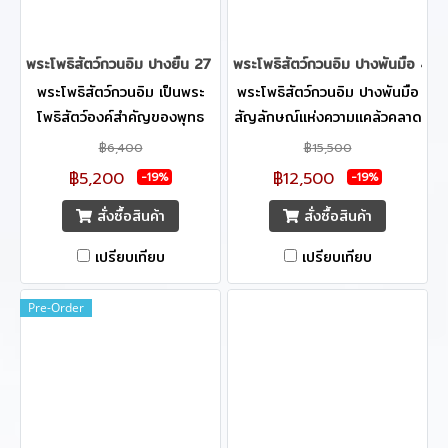
พระโพธิสัตว์กวนอิม ปางยืน 27 cm.
พระโพธิสัตว์กวนอิม ปางพันมือ 42.
พระโพธิสัตว์กวนอิม เป็นพระ
พระโพธิสัตว์กวนอิม ปางพันมือ
โพธิสัตว์องค์สำคัญของพุทธ
สัญลักษณ์แห่งความแคล้วคลาด
ศาสนามหายาน และมีผู้เลื่อมใส
จากภัยอันตรายทั้งปวง เหมาะ
฿6,400
฿15,500
ศรัทธาในพระโพธิสัตว์องค์นี้
อย่างยิ่ง สำหรับเสริมสร้างความ
฿5,200
฿12,500
-19%
-19%
มากมายทั่วโลก ด้วยทรงมี
เป็นสิริมงคล ที่สื่อถึงความหมาย
สั่งซื้อสินค้า
สั่งซื้อสินค้า
เมตตาอเนกอนันต์ประการ ทรง
ที่ดี ตามความเชื่อที่ว่า หากได้
พระกรุณาต่อสรรพสัตว์ผู้ตก
บูชาพระโพธิสัตว์กวนอิม ปางพัน
เปรียบเทียบ
เปรียบเทียบ
ทุกข์ได้ยาก ด้วยเชื่อกันว่าด้วย
มือ แล้วจะแคล้วคลาดจากภัย
พระญาณบารมีของพระโพธิ
อันตรายทั้งปวง และด้วยเมตตา
Pre-Order
สัตว์กวนอิมจะคุ้มครองปกปัก
จิตของพระโพธิสัตว์กวนอิม จะ
รักษา และให้ประสบความสำเร็จ
ทำให้ครอบครัวอยู่เย็นเป็นสุข
ในทุกประการ อีกทั้งปลอดภัย
จากอุบัติภัยทั้งหลายทั้งปวง
สมหวังในสิ่งที่ตนเองพึง
ปรารถนา