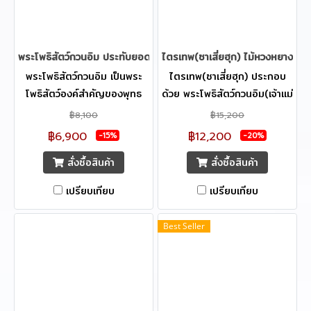
พระโพธิสัตว์กวนอิม ประทับยอดไม้ 25 cm.
ไตรเทพ(ซาเสี่ยฮุก) ไม้หวงหยางมู้ 
พระโพธิสัตว์กวนอิม เป็นพระ
ไตรเทพ(ซาเสี่ยฮุก) ประกอบ
โพธิสัตว์องค์สำคัญของพุทธ
ด้วย พระโพธิสัตว์กวนอิม(เจ้าแม่
ศาสนามหายาน และมีผู้เลื่อมใส
กวนอิม) ,พระอมิตาภพุทธะ
฿8,100
฿15,200
ศรัทธาในพระโพธิสัตว์องค์นี้
(พระยูไล), พระกษิติครรภ์
฿6,900
฿12,200
-15%
-20%
มากมายทั่วโลก ด้วยทรงมี
โพธิสัตว์ ความเป็นมงคล :
สั่งซื้อสินค้า
สั่งซื้อสินค้า
เมตตาอเนกอนันต์ประการ ทรง
คุ้มครองแคล้วคลาดปลอดภัย
พระกรุณาต่อสรรพสัตว์ผู้ตก
กิจการสำเร็จ มั่งคั่งรุ่งเรือง
เปรียบเทียบ
เปรียบเทียบ
ทุกข์ได้ยาก ด้วยเชื่อกันว่าด้วย
สมหวังดังประการ สติปัญญา
พระญาณบารมีของพระโพธิ
กระจ่างแจ้ง
Best Seller
สัตว์กวนอิมจะคุ้มครองปกปัก
รักษา และให้ประสบความสำเร็จ
ในทุกประการ อีกทั้งปลอดภัย
จากอุบัติภัยทั้งหลายทั้งปวง
สมหวังในสิ่งที่ตนเองพึง