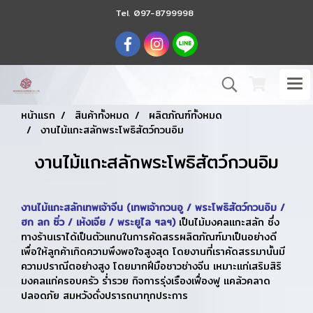
Tel.
097-8799998
หน้าแรก
สินค้าทั้งหมด
ผลิตภัณฑ์ทั้งหมด
งานไม้แกะสลักพระโพธิสัตว์กวนอิม
งานไม้แกะสลักพระโพธิสัตว์กวนอิม
งานไม้แกะสลักเทพเจ้าจีน (เทพเจ้ากวนอู / พระโพธิสัตว์กวนอิม /
ฮก ลก ซิ่ว / เห้งเจีย / พระยูไล ฯลฯ)
เป็นไม้มงคลแกะสลัก ซึ่ง
ทางร้านเราได้เป็นตัวแทนในการคัดสรรผลิตภัณฑ์มาเป็นอย่างดี
เพื่อให้ลูกค้าเกิดความพึงพอใจสูงสุด โดยงานที่เราคัดสรรมานั้นมี
ความปราณีตอย่างสูง โดยมากฝีมือชาวช่างจีน เหมาะแก่เสริมสิริ
มงคลแก่ครอบครัว ร่ำรวย กิจการรุ่งเรืองเฟื่องฟู แคล้วคลาด
ปลอดภัย สมหวังดั่งปรารถนาทุกประการ